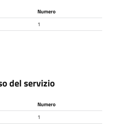
Numero
1
so del servizio
Numero
1