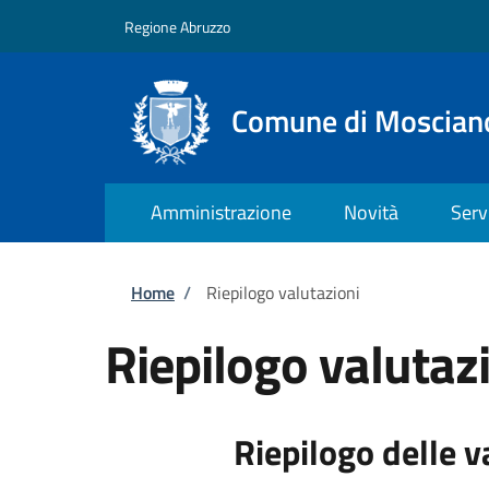
Salta al contenuto principale
Skip to footer content
Regione Abruzzo
Comune di Moscian
Amministrazione
Novità
Serv
Briciole di pane
Home
/
Riepilogo valutazioni
Riepilogo valutaz
Riepilogo delle v