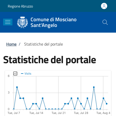
Salta al contenuto principale
Skip to footer content
Regione Abruzzo
Comune di Mosciano
Sant'Angelo
Briciole di pane
Home
/
Statistiche del portale
Statistiche del portale