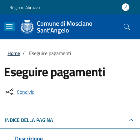
Salta al contenuto principale
Skip to footer content
Regione Abruzzo
Comune di Mosciano
Sant'Angelo
Briciole di pane
Home
/
Eseguire pagamenti
Eseguire pagamenti
Condividi
INDICE DELLA PAGINA
Descrizione